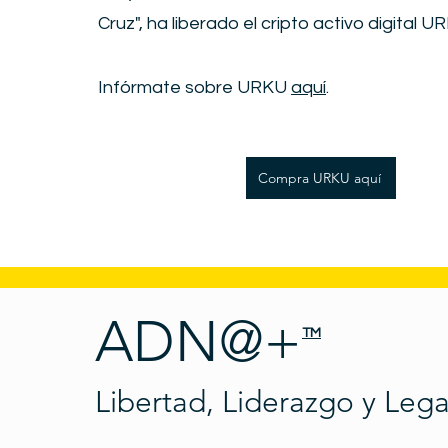
Cruz", ha liberado el cripto activo digital U
Infórmate sobre URKU
aquí
.
Compra URKU aquí
ADN@+
TM
Libertad, Liderazgo y Leg