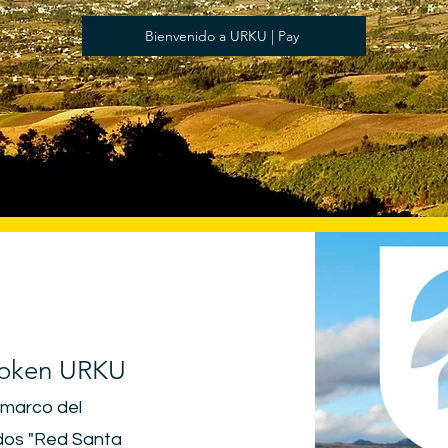
Bienvenido a URKU | Pay
Token URKU
l marco del
ndos "Red Santa