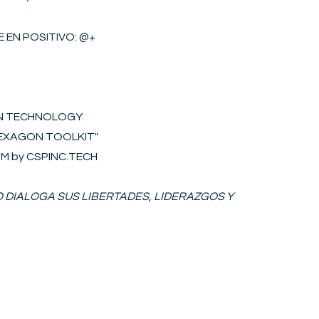
 EN POSITIVO​
: @+
ON TECHNOLOGY
"HEXAGON
T
OOLKIT
"
S2M by CSPINC.TECH
IO DIALOGA SUS LIBERTADES, LIDERAZGOS Y