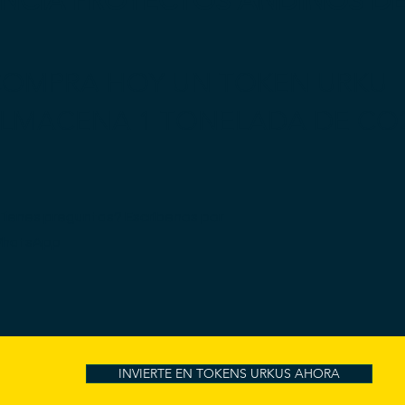
ANCIA PROYECTOS ANDINOS D
OMPRA HOY UN TOKEN URKU
ALMACENA 1 TONELADA DE CO
Tienes preguntas? Escríbenos por
hatsApp
INVIERTE EN TOKENS URKUS AHORA