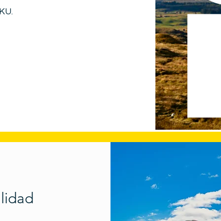
RKU.
alidad