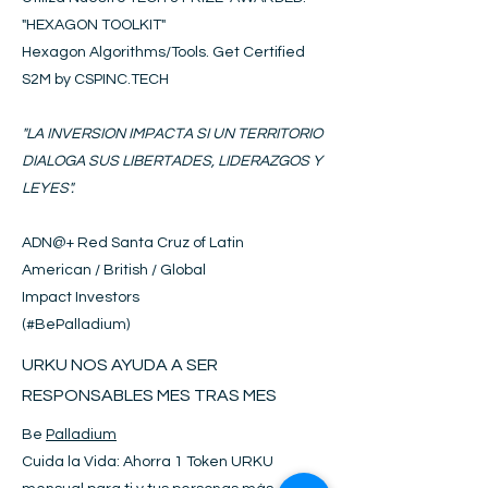
"HEXAGON
T
OOLKIT
"
Hexagon Algorithms/Tools. Get Certified
S2M by CSPINC.TECH
"LA INVERSION IMPACTA SI UN TERRITORIO
DIALOGA SUS LIBERTADES, LIDERAZGOS Y
LEYES".
ADN@+
Red Santa Cruz of Latin
American / British / Global
Impact Investors
(#BePalladium)​
URKU NOS AYUDA A SER
RESPONSABLES MES TRAS MES
Be
Palladium
Cuida la Vida: Ahorra 1 Token URKU