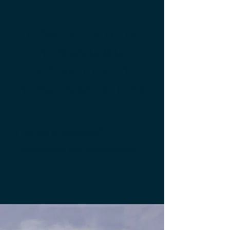
COMPRA HOY UN
TOKEN URKU
Y ALMACENA 1
TONELADA DE CO2
¿Tienes preguntas?
Escríbenos por
WhatsApp