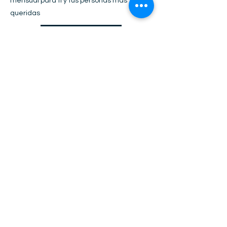
mensual para ti y tus personas más
queridas
3 URKUS/MES
¿YA NOS CONOCES Y
DESEAS FIRMAR UNO DE
NUESTROS TRADICIONALES
CONVENIOS DE DIALOGO
HEXAGONAL?
CONTÁCTANOS Y
REUNÁMONOS
HAZ UNA CITA CON NUESTRO CEO