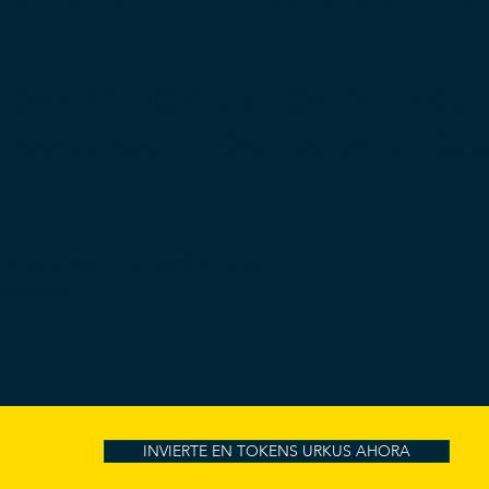
ANCIA PROYECTOS ANDINOS D
OMPRA HOY UN TOKEN URKU
ALMACENA 1 TONELADA DE CO
Tienes preguntas? Escríbenos por
hatsApp
INVIERTE EN TOKENS URKUS AHORA