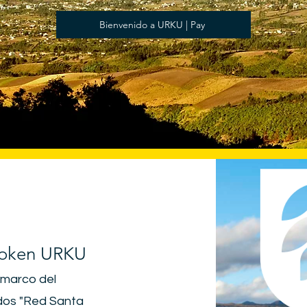
Bienvenido a URKU | Pay
Token URKU
l marco del
ndos "Red Santa