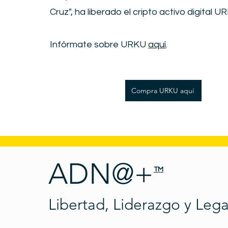
Cruz", ha liberado el cripto activo digital U
Infórmate sobre URKU
aquí
.
Compra URKU aquí
ADN@+
TM
Libertad, Liderazgo y Leg