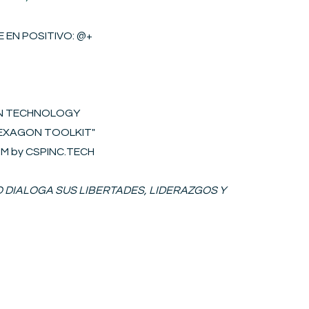
 EN POSITIVO​
: @+
ON TECHNOLOGY
"HEXAGON
T
OOLKIT
"
S2M by CSPINC.TECH
IO DIALOGA SUS LIBERTADES, LIDERAZGOS Y