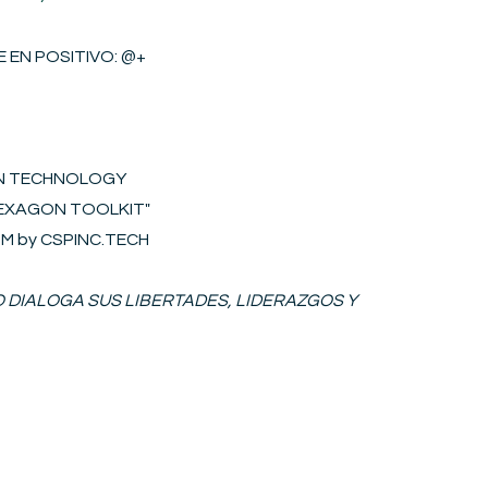
 EN POSITIVO​
: @+
ON TECHNOLOGY
"HEXAGON
T
OOLKIT
"
S2M by CSPINC.TECH
IO DIALOGA SUS LIBERTADES, LIDERAZGOS Y