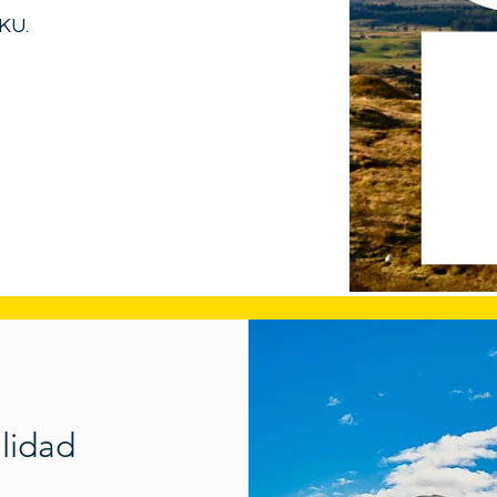
RKU.
alidad