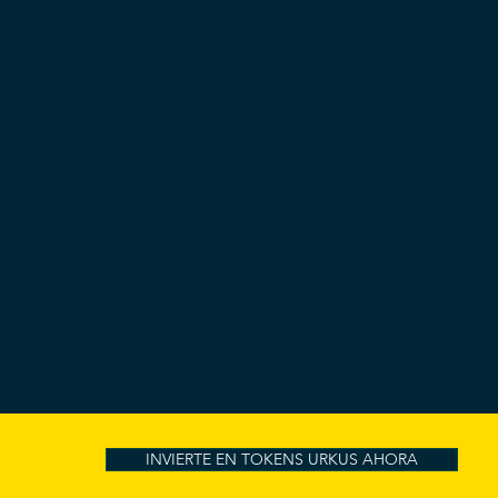
ANCIA PROYECTOS ANDINOS D
OMPRA HOY UN TOKEN URKU
ALMACENA 1 TONELADA DE CO
Tienes preguntas? Escríbenos por
hatsApp
INVIERTE EN TOKENS URKUS AHORA