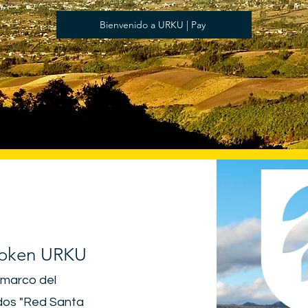
Bienvenido a URKU | Pay
Token URKU
l marco del
ndos "Red Santa