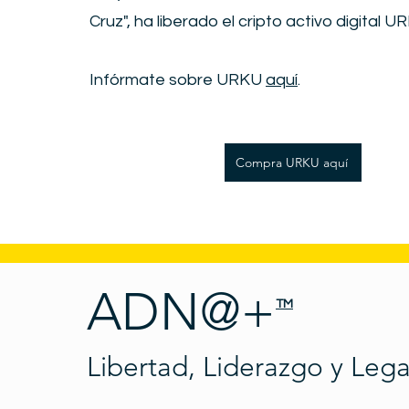
Cruz", ha liberado el cripto activo digital U
Infórmate sobre URKU
aquí
.
Compra URKU aquí
ADN@+
TM
Libertad, Liderazgo y Leg