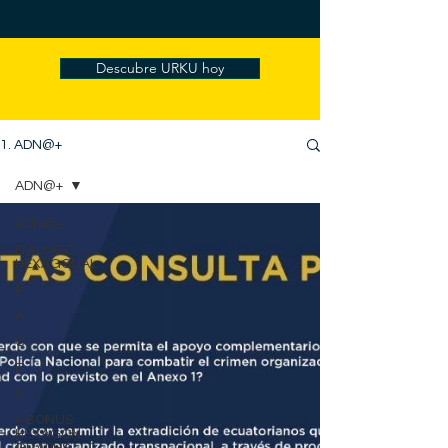
Descubre URKU hoy
1. ADN@+
ADN@+
ADN@+
DIALOGO
HEXAGONAL
P
A
C
E
S
+ BONUS
HEXAGON