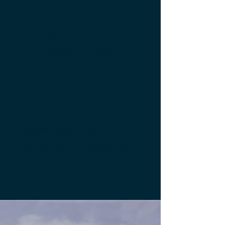
COMPRA HOY UN
TOKEN URKU
Y ALMACENA 1
TONELADA DE CO2
¿Tienes preguntas?
Escríbenos por
WhatsApp