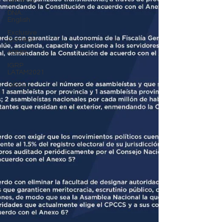
GRAPHS
DNA:
English
Exclusive
Content
ADNPL
IGRP
LATAM2021
URKU