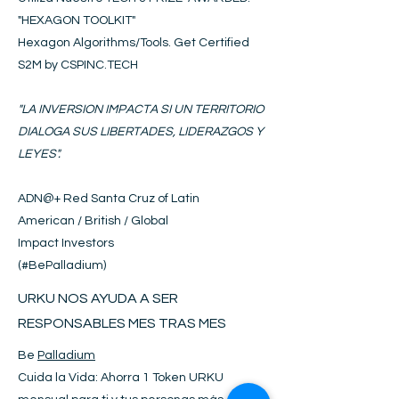
"HEXAGON
T
OOLKIT
"
Hexagon Algorithms/Tools. Get Certified
S2M by CSPINC.TECH
"LA INVERSION IMPACTA SI UN TERRITORIO
DIALOGA SUS LIBERTADES, LIDERAZGOS Y
LEYES".
ADN@+
Red Santa Cruz of Latin
American / British / Global
Impact Investors
(#BePalladium)​
URKU NOS AYUDA A SER
RESPONSABLES MES TRAS MES
Be
Palladium
Cuida la Vida: Ahorra 1 Token URKU