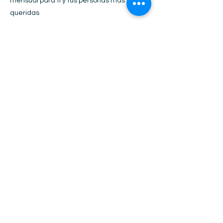
mensual para ti y tus personas más
queridas
3 URKUS/MES
¿YA NOS CONOCES Y
DESEAS FIRMAR UNO DE
NUESTROS TRADICIONALES
CONVENIOS DE DIALOGO
HEXAGONAL?
CONTÁCTANOS Y
REUNÁMONOS
HAZ UNA CITA CON NUESTRO CEO