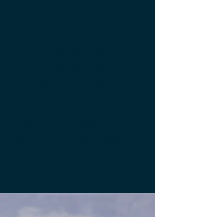
COMPRA HOY UN
TOKEN URKU
Y ALMACENA 1
TONELADA DE CO2
¿Tienes preguntas?
Escríbenos por
WhatsApp