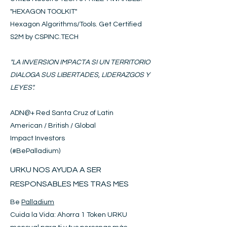
"HEXAGON
T
OOLKIT
"
Hexagon Algorithms/Tools. Get Certified
S2M by CSPINC.TECH
"LA INVERSION IMPACTA SI UN TERRITORIO
DIALOGA SUS LIBERTADES, LIDERAZGOS Y
LEYES".
ADN@+
Red Santa Cruz of Latin
American / British / Global
Impact Investors
(#BePalladium)​
URKU NOS AYUDA A SER
RESPONSABLES MES TRAS MES
Be
Palladium
Cuida la Vida: Ahorra 1 Token URKU