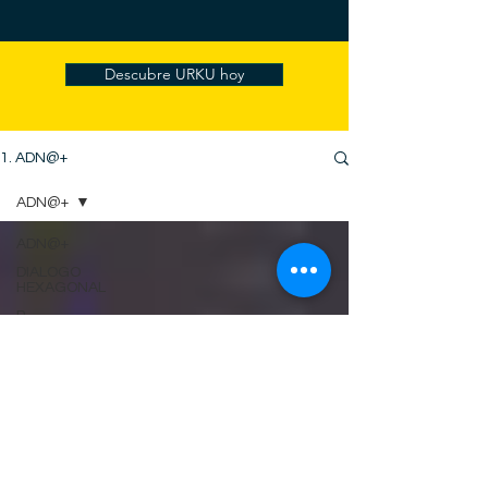
Descubre URKU hoy
1. ADN@+
ADN@+
ADN@+
DIALOGO
HEXAGONAL
P
A
C
E
S
+ BONUS
HEXAGON