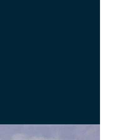
COMPRA HOY UN
TOKEN URKU
Y ALMACENA 1
TONELADA DE CO2
¿Tienes preguntas?
Escríbenos por
WhatsApp