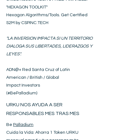
"HEXAGON
T
OOLKIT
"
Hexagon Algorithms/Tools. Get Certified
S2M by CSPINC.TECH
"LA INVERSION IMPACTA SI UN TERRITORIO
DIALOGA SUS LIBERTADES, LIDERAZGOS Y
LEYES".
ADN@+
Red Santa Cruz of Latin
American / British / Global
Impact Investors
(#BePalladium)​
URKU NOS AYUDA A SER
RESPONSABLES MES TRAS MES
Be
Palladium
Cuida la Vida: Ahorra 1 Token URKU