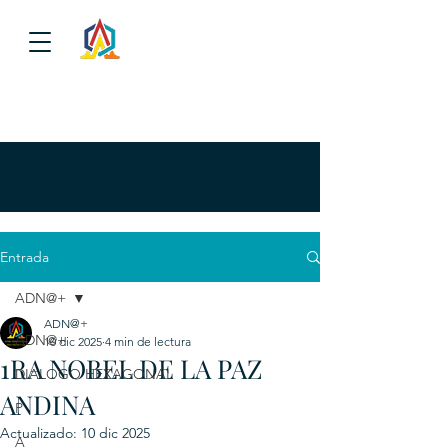
Entrada
ADN@+
ADN@+
ADN@+
10 dic 2025
4 min de lectura
1RA NOBEL DE LA PAZ
DIALOGO HEXAGONAL
ANDINA
P
Actualizado:
10 dic 2025
A