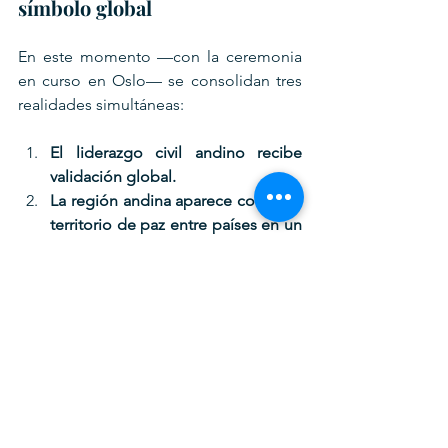
símbolo global
En este momento —con la ceremonia 
en curso en Oslo— se consolidan tres 
realidades simultáneas:
El liderazgo civil andino recibe 
validación global.
La región andina aparece como un 
territorio de paz entre países en un 
planeta con múltiples guerras 
prolongadas.
La figura de Machado simboliza la 
persistencia democrática en un 
contexto hemisférico de deterioro 
institucional.
La paz andina obtiene hoy su emblema.