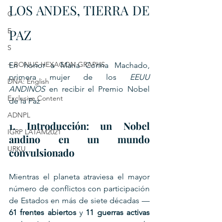
LOS ANDES, TIERRA DE 
C
E
PAZ
S
+ BONUS HEXAGON GRAPHS
En honor a María Corina Machado, 
primera mujer de los 
EEUU 
DNA: English
ANDINOS
 en recibir el Premio Nobel 
Exclusive Content
de la Paz
ADNPL
1. Introducción: un Nobel 
IGRP LATAM2021
andino en un mundo 
URKU
convulsionado
Mientras el planeta atraviesa el mayor 
número de conflictos con participación 
de Estados en más de siete décadas —
61 frentes abiertos
 y 
11 guerras activas