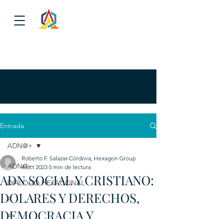
Entrada
ADN@+
Roberto F. Salazar-Córdova, Hexagon Group
ADN@+
4 oct 2023
5 min de lectura
ADN SOCIAL Y CRISTIANO:
DIALOGO HEXAGONAL
DOLARES Y DERECHOS,
P
DEMOCRACIA Y
A