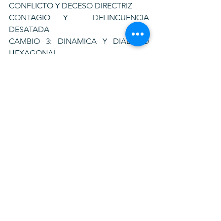
CONFLICTO Y DECESO DIRECTRIZ
CONTAGIO Y  DELINCUENCIA 
DESATADA
CAMBIO 3: DINAMICA Y DIALOGO 
HEXAGONAL
Ecuador sobrevive porque tiene 
dólares que le dan estabilidad 
económica y derechos que le dan 
estabilidad social; sin embargo, 
necesita un cambio de tercera 
generación, en políticas, que le brinden 
estabilidad política.
Esto aplica para Ecuador, América 
Latina, el Caribe, Africa y otros 
continentes; eso sí, es urgente en 
nuestro país, para recuperar la 
democracia vía descentralización 