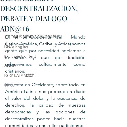
DESCENTRALIZACION,
C
DEBATE Y DIALOGO
E
ADN@+6
S
+ BONUS HEXAGON GRAPHS
En el Sur-Occidente del  Mundo 
(Latino-América, Caribe, y Africa) somos 
DNA: English
gente que por necesidad apelamos a 
Exclusive Content
lo social y que por tradición 
sobrevivimos culturalmente como 
ADNPL
cristianos.
IGRP LATAM2021
Por estar en Occidente, sobre todo en 
URKU
América Latina, nos preocupa a diario 
el valor del dólar y la existencia de 
derechos, la calidad de nuestras 
democracias y las opciones de 
descentralizar poder hacia nuestras 
comunidades, y para ello, participamos 