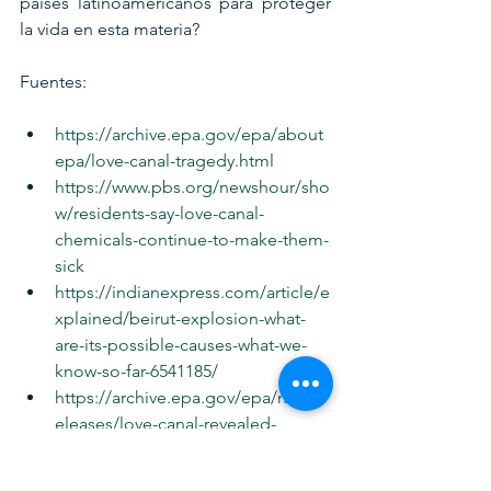
países latinoamericanos para proteger 
la vida en esta materia?
Fuentes:
https://archive.epa.gov/epa/about
epa/love-canal-tragedy.html
https://www.pbs.org/newshour/sho
w/residents-say-love-canal-
chemicals-continue-to-make-them-
sick
https://indianexpress.com/article/e
xplained/beirut-explosion-what-
are-its-possible-causes-what-we-
know-so-far-6541185/
https://archive.epa.gov/epa/newsr
eleases/love-canal-revealed-
national-problem-superfund-
provided-solution.html