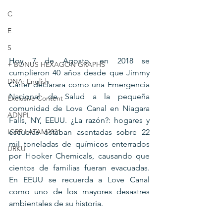
C
E
S
Hoy 7 de Agosto, en 2018 se 
+ BONUS HEXAGON GRAPHS
cumplieron 40 años desde que Jimmy 
DNA: English
Carter declarara como una Emergencia 
Nacional de Salud a la pequeña 
Exclusive Content
comunidad de Love Canal en Niagara 
ADNPL
Falls, NY, EEUU. ¿La razón?: hogares y 
escuelas estaban asentadas sobre 22 
IGRP LATAM2021
mil toneladas de químicos enterrados 
URKU
por Hooker Chemicals, causando que 
cientos de familias fueran evacuadas. 
En EEUU se recuerda a Love Canal 
como uno de los mayores desastres 
ambientales de su historia.