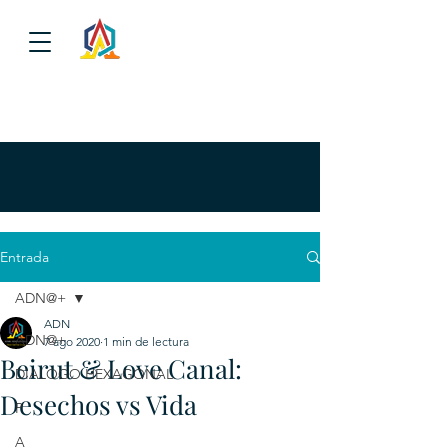
Entrada
ADN@+
ADN
ADN@+
7 ago 2020
1 min de lectura
Beirut & Love Canal:
DIALOGO HEXAGONAL
Desechos vs Vida
P
A