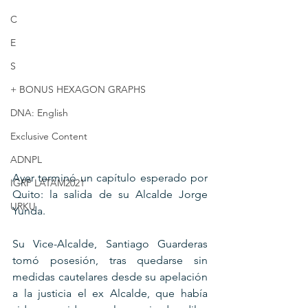
C
E
S
+ BONUS HEXAGON GRAPHS
DNA: English
Exclusive Content
ADNPL
Ayer terminó un capítulo esperado por 
IGRP LATAM2021
Quito: la salida de su Alcalde Jorge 
URKU
Yunda.
Su Vice-Alcalde, Santiago Guarderas 
tomó posesión, tras quedarse sin 
medidas cautelares desde su apelación 
a la justicia el ex Alcalde, que había 