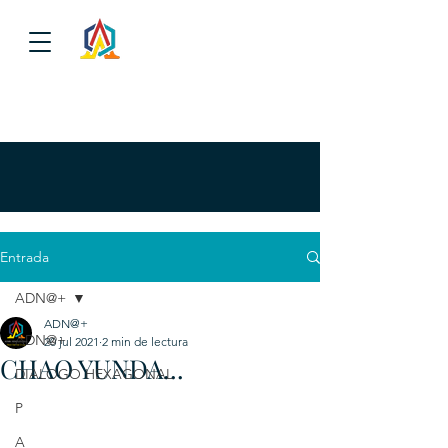
Entrada
ADN@+
ADN@+
ADN@+
20 jul 2021
2 min de lectura
CHAO YUNDA...
DIALOGO HEXAGONAL
P
A