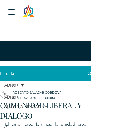
Entrada
ADN@+
ROBERTO SALAZAR CORDOVA
ADN@+
11 abr 2021
3 min de lectura
COMUNIDAD LIBERAL Y
DIALOGO HEXAGONAL
DIALOGO
P
El amor crea familias, la unidad crea 
A