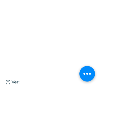
(*) Ver: 
https://www.ilo.org/wcmsp5/groups/pu
blic/---dgreports/---dcomm/---
publ/documents/publication/wcms_68
4183.pdf
(**) Ver: 
https://unctad.org/system/files/official-