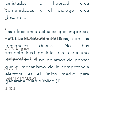
amistades, la libertad crea 
C
comunidades y el diálogo crea 
desarrollo.
E
S
Las elecciones actuales que importan, 
+ BONUS HEXAGON GRAPHS
junto con las democráticas, son las 
personales diarias. No hay 
DNA: English
sostenibilidad posible para cada uno 
Exclusive Content
de nosotros si no dejamos de pensar 
que el mecanismo de la competencia 
ADNPL
electoral es el único medio para 
IGRP LATAM2021
generar el bien público (1).
URKU