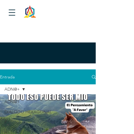
Entrada
ADN@+
ADN@+
DIALOGO HEXAGONAL
P
A