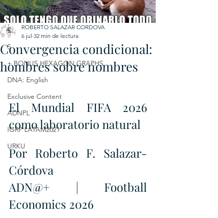
C
ROBERTO SALAZAR CORDOVA
E
6 jul
32 min de lectura
Convergencia condicional:
S
hombres sobre nombres
+ BONUS HEXAGON GRAPHS
DNA: English
Exclusive Content
El Mundial FIFA 2026 
ADNPL
como laboratorio natural
IGRP LATAM2021
URKU
Por Roberto F. Salazar-
Córdova
ADN@+ | Football 
Economics 2026