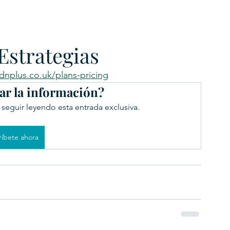
URKU
strategias
EXAGON GROUP
7. APP
LAT-AM/UK-GL
dnplus.co.uk/plans-pricing
ar la información?
 seguir leyendo esta entrada exclusiva.
ríbete ahora