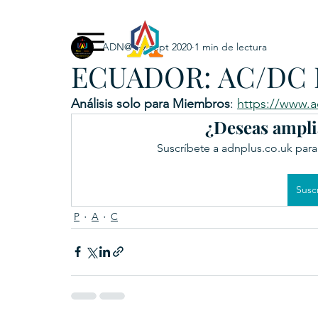
ADN@+
9 sept 2020
1 min de lectura
Exclusive Content
ADNPL
IGRP LATAM2021
ECUADOR: AC/DC E
. URKU (Token)
5. CSPINC.TECH
6. H
Análisis solo para Miembros
: 
https://www.a
¿Deseas ampli
Suscríbete a adnplus.co.uk para
Susc
P
A
C