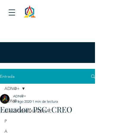
Entrada
ADN@+
ADN@+
ADN@+
31 ago 2020
1 min de lectura
Ecuador: PSC+CREO
DIALOGO HEXAGONAL
P
A