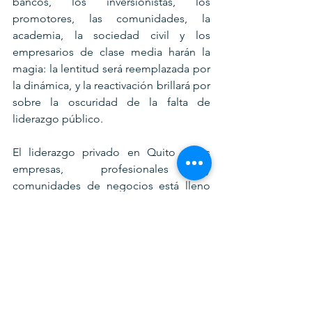
bancos, los inversionistas, los 
promotores, las comunidades, la 
academia, la sociedad civil y los 
empresarios de clase media harán la 
magia: la lentitud será reemplazada por 
la dinámica, y la reactivación brillará por 
sobre la oscuridad de la falta de 
liderazgo público.
El liderazgo privado en Quito y sus 
empresas, profesionales y 
comunidades de negocios está lleno 
de vitalidad. Quito será la luz de 
Ecuador, como lo ha sido siempre de 
América: cuna de libertad y haz de 
espiritualidad, calma y fortaleza.
Quizá no sea hoy por hoy un lugar para 
vivir, pero pronto lo será, pues Quito es 