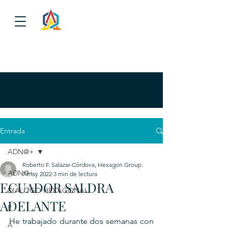
Entrada
ADN@+
Roberto F. Salazar-Córdova, Hexagon Group
ADN@+
7 may 2022
3 min de lectura
ECUADOR SALDRA
DIALOGO HEXAGONAL
ADELANTE
P
He trabajado durante dos semanas con 
A