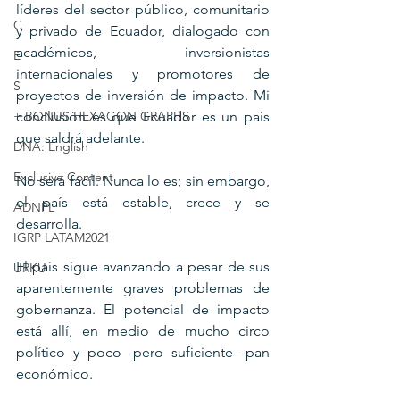
líderes del sector público, comunitario 
C
y privado de Ecuador, dialogado con 
académicos, inversionistas 
E
internacionales y promotores de 
S
proyectos de inversión de impacto. Mi 
+ BONUS HEXAGON GRAPHS
conclusión es que Ecuador es un país 
que saldrá adelante.
DNA: English
Exclusive Content
No será fácil. Nunca lo es; sin embargo, 
el país está estable, crece y se 
ADNPL
desarrolla.
IGRP LATAM2021
El país sigue avanzando a pesar de sus 
URKU
aparentemente graves problemas de 
gobernanza. El potencial de impacto 
está allí, en medio de mucho circo 
político y poco -pero suficiente- pan 
económico.