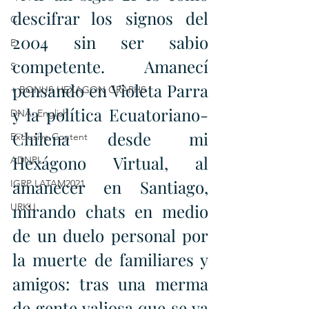
descifrar los signos del 
C
2004 sin ser sabio 
E
competente. Amanecí 
S
pensando en Violeta Parra 
+ BONUS HEXAGON GRAPHS
y la política Ecuatoriano-
DNA: English
Chilena desde mi 
Exclusive Content
Hexágono Virtual, al 
ADNPL
amanecer en Santiago, 
IGRP LATAM2021
mirando chats en medio 
URKU
de un duelo personal por 
la muerte de familiares y 
amigos: tras una merma 
de gente valiosa que se va 