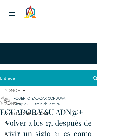
Entrada
ADN@+
ROBERTO SALAZAR CORDOVA
ADN@+
2 may 2021
10 min de lectura
ECUADOR Y SU ADN@+
DIALOGO HEXAGONAL
Volver a los 17, después de 
P
vivir un siglo 21 es como 
A