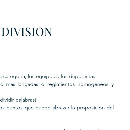
URKU
 DIVISION
EXAGON GROUP
7. APP
LAT-AM/UK-GL
categoría, los equipos o los deportistas.
o más brigadas o regimientos homogéneos y 
dividir palabras).
ios puntos que puede abrazar la proposición del 