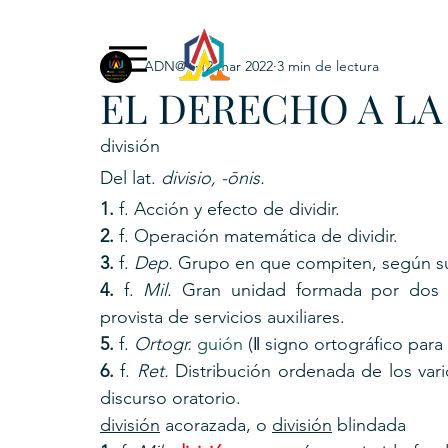
ADN@+
12 mar 2022
3 min de lectura
Exclusive Content
ADNPL
IGRP LATAM2021
EL DERECHO A LA
. URKU (Token)
5. CSPINC.TECH
6. H
división
Del lat. 
divisio, -ōnis.
1. 
f. Acción y efecto de dividir.
2. 
f. Operación matemática de dividir.
3. 
f. 
Dep.
 Grupo en que compiten, según su 
4. 
f. 
Mil.
 Gran unidad formada por dos 
provista de servicios auxiliares.
5. 
f. 
Ortogr.
guión
 (‖ signo ortográfico para 
6. 
f. 
Ret.
 Distribución ordenada de los var
discurso oratorio.
división
 acorazada, o 
división
 blindada