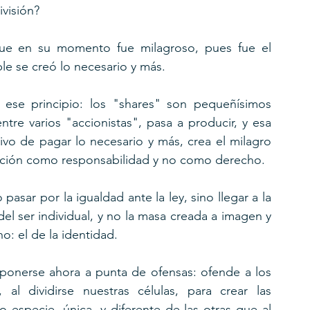
visión?
que en su momento fue milagroso, pues fue el 
ible se creó lo necesario y más.
e ese principio: los "shares" son pequeñísimos 
tre varios "accionistas", pasa a producir, y esa 
tivo de pagar lo necesario y más, crea el milagro 
buición como responsabilidad y no como derecho.
pasar por la igualdad ante la ley, sino llegar a la 
del ser individual, y no la masa creada a imagen y 
o: el de la identidad.
ponerse ahora a punta de ofensas: ofende a los 
 al dividirse nuestras células, para crear las 
especie, única, y diferente de las otras que al 