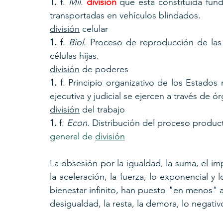
1. 
f. 
Mil.
división
 que está constituida fun
transportadas en vehículos blindados.
división
 celular
1. 
f. 
Biol.
 Proceso de reproducción de las 
células hijas.
división
 de poderes
1. 
f. Principio organizativo de los Estados 
ejecutiva y judicial se ejercen a través de ó
división
 del trabajo
1. 
f. 
Econ.
 Distribución del proceso product
general de 
división
La obsesión por la igualdad, la suma, el imp
la aceleración, la fuerza, lo exponencial y
bienestar infinito, han puesto "en menos" a la
desigualdad, la resta, la demora, lo negativo