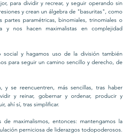
r, para dividir y recrear, y seguir operando sin 
presiones y crean un álgebra de "basuritas", como 
 partes paramétricas, binomiales, trinomiales o 
a y nos hacen maximalistas en complejidad 
social y hagamos uso de la división también 
s para seguir un camino sencillo y derecho, de 
, y se reencuentren, más sencillas, tras haber 
idir y reinar, gobernar y ordenar, producir y 
r, ahí sí, tras simplificar. 
 de maximalismos, entonces: mantengamos la 
división de los poderes, y evitemos la acumulación perniciosa de liderazgos todopoderosos. 