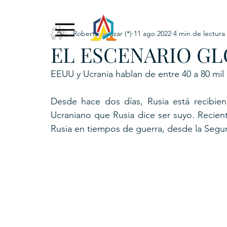
Roberto Salazar (*)
11 ago 2022
4 min de lectura
Exclusive Content
ADNPL
IGRP LATAM2021
EL ESCENARIO GL
. URKU (Token)
5. CSPINC.TECH
6. H
EEUU y Ucrania hablan de entre 40 a 80 mil 
Desde hace dos días, Rusia está recibien
Ucraniano que Rusia dice ser suyo. Recien
Rusia en tiempos de guerra, desde la Segu