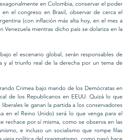
 hexagonalmente en Colombia, conservar el poder 
 en el congreso en Brasil, observar de cerca el 
Argentina (con inflación más alta hoy, en el mes a 
 Venezuela mientras dicho país se dolariza en la 
bajo el escenario global, serán responsables de 
ia y al triunfo real de la derecha por un tema de 
iberando Crimea bajo mando de los Demócratas en 
local de los Republicanos en EEUU. Quizá lo que 
iberales le ganan la partida a los conservadores 
sa en el Reino Unido) será lo que venga para el 
ue rechace por sí misma, como se observa en las 
nismo, e incluso un socialismo que rompe filas 
a vieja política del pragmatismo, como pasó hace 