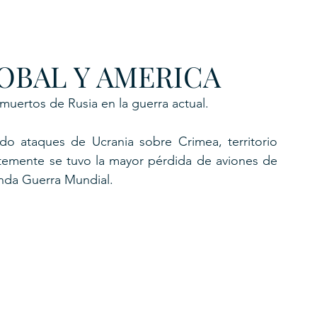
URKU
OBAL Y AMERICA
EXAGON GROUP
7. APP
LAT-AM/UK-GL
muertos de Rusia en la guerra actual.
do ataques de Ucrania sobre Crimea, territorio 
temente se tuvo la mayor pérdida de aviones de 
nda Guerra Mundial.