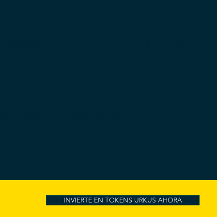
ANCIA PROYECTOS ANDINOS D
OMPRA HOY UN TOKEN URKU
ALMACENA 1 TONELADA DE CO
Tienes preguntas? Escríbenos por
hatsApp
INVIERTE EN TOKENS URKUS AHORA