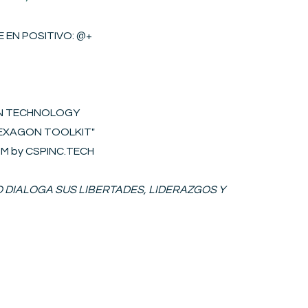
 EN POSITIVO​
: @+
ON TECHNOLOGY
"HEXAGON
T
OOLKIT
"
S2M by CSPINC.TECH
IO DIALOGA SUS LIBERTADES, LIDERAZGOS Y