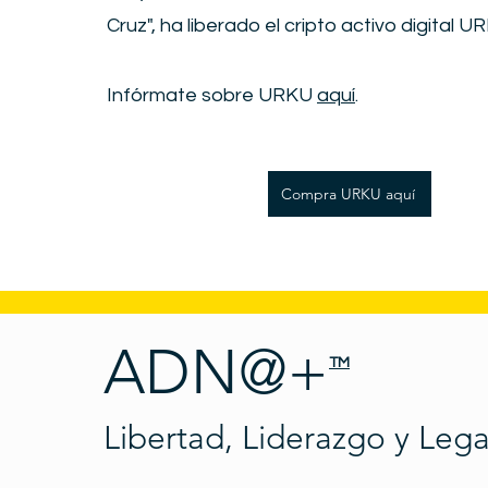
Cruz", ha liberado el cripto activo digital U
Infórmate sobre URKU
aquí
.
Compra URKU aquí
ADN@+
TM
Libertad, Liderazgo y Leg