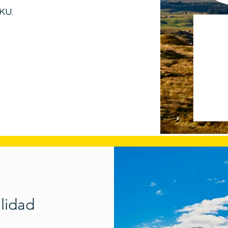
RKU.
alidad