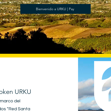
Bienvenido a URKU | Pay
Token URKU
l marco del
ndos "Red Santa