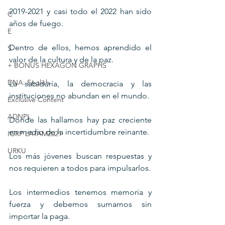
2019-2021 y casi todo el 2022 han sido 
C
años de fuego.
E
Dentro de ellos, hemos aprendido el 
S
valor de la cultura y de la paz.
+ BONUS HEXAGON GRAPHS
DNA: English
La sabiduría, la democracia y las 
instituciones no abundan en el mundo.
Exclusive Content
ADNPL
Donde las hallamos hay paz creciente 
en medio de la incertidumbre reinante.
IGRP LATAM2021
URKU
Los más jóvenes buscan respuestas y 
nos requieren a todos para impulsarlos.
Los intermedios tenemos memoria y 
fuerza y debemos sumarnos sin 
importar la paga.