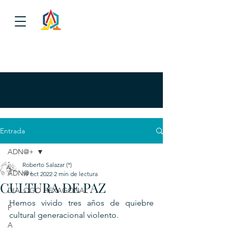
Entrada
ADN@+
Roberto Salazar (*)
ADN@+
19 oct 2022
2 min de lectura
CULTURA DE PAZ
DIALOGO HEXAGONAL
Hemos vivido tres años de quiebre 
P
cultural generacional violento. 
A