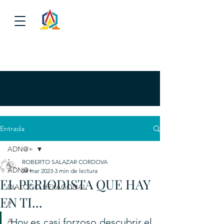
Entrada
ADN@+
ROBERTO SALAZAR CORDOVA
ADN@+
24 mar 2023
3 min de lectura
EL PERIODISTA QUE HAY
DIALOGO HEXAGONAL
EN TI...
P
Hoy es casi forzoso descubrir el 
A