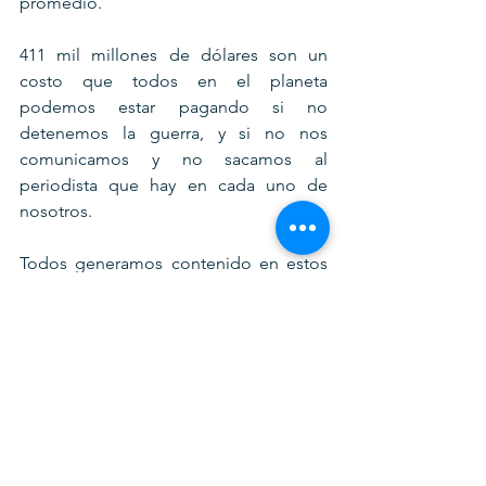
promedio.
411 mil millones de dólares son un 
costo que todos en el planeta 
podemos estar pagando si no 
detenemos la guerra, y si no nos 
comunicamos y no sacamos al 
periodista que hay en cada uno de 
nosotros.
Todos generamos contenido en estos 
tiempos.
Todos somos periodistas.
Tenemos mucho que comunicar.
Estamos en un mundo de tecnologías 
de la información.
Estamos todos comunicados.
Estamos todos conectados.
Todos tenemos las antenas paradas y 