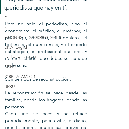
periodista que hay en tí.
C
E
Pero no solo el periodista, sino el 
S
economista, el médico, el profesor, el 
+ BONUS HEXAGON GRAPHS
psicólogo, el físico, el ingeniero, el 
botanista, el nutricionista, y el experto 
DNA: English
estratégico, el profesional que eres y 
Exclusive Content
no eres, el líder que debes ser aunque 
no lo seas.
ADNPL
IGRP LATAM2021
Son tiempos de reconstrucción. 
URKU
La reconstrucción se hace desde las 
familias, desde los hogares, desde las 
personas.
Cada uno se hace y se rehace 
periódicamente, para evitar, a diario, 
que la guerra liquide sus proyectos, 