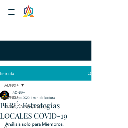
Entrada
ADN@+
ADN@+
ADN@+
9 sept 2020
1 min de lectura
PERÚ: Estrategias
DIALOGO HEXAGONAL
LOCALES COVID-19
P
Análisis solo para Miembros
: 
A