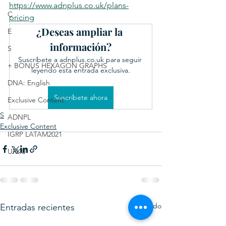
https://www.adnplus.co.uk/plans-
C
pricing
¿Deseas ampliar la 
E
información?
S
Suscríbete a adnplus.co.uk para seguir 
+ BONUS HEXAGON GRAPHS
leyendo esta entrada exclusiva.
DNA: English
Suscríbete ahora
Exclusive Content
S
ADNPL
Exclusive Content
IGRP LATAM2021
URKU
Ver todo
Entradas recientes