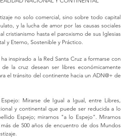
 REALIDAD NACIONAL Y CONTINENTAL
izaje no solo comercial, sino sobre todo capital 
ulato, y la lucha de amor por las causas sociales 
 cristianismo hasta el paroxismo de sus Iglesias 
l y Eterno, Sostenible y Práctico. 
ha inspirado a la Red Santa Cruz a formarse con 
o de la cruz desean ser libres económicamente 
ara el tránsito del continente hacia un ADN@+ de 
spejo: Mirarse de Igual a Igual, entre Libres, 
ional y continental que puede ser reducida a lo 
ellido Espejo; mirarnos "a lo Espejo". Mirarnos 
de más de 500 años de encuentro de dos Mundos 
tizaje.