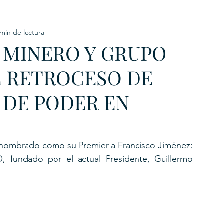
 min de lectura
URKU
 MINERO Y GRUPO
EXAGON GROUP
7. APP
LAT-AM/UK-GL
L RETROCESO DE
O DE PODER EN
 nombrado como su Premier a Francisco Jiménez: 
, fundado por el actual Presidente, Guillermo 