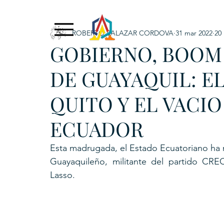
ROBERTO SALAZAR CORDOVA
31 mar 2022
20
Exclusive Content
ADNPL
IGRP LATAM2021
GOBIERNO, BOOM
. URKU (Token)
5. CSPINC.TECH
6. H
DE GUAYAQUIL: E
QUITO Y EL VACI
ECUADOR
Esta madrugada, el Estado Ecuatoriano ha
Guayaquileño, militante del partido CREO
Lasso.