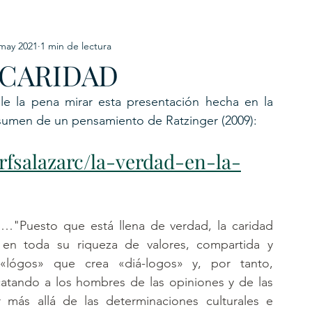
may 2021
1 min de lectura
URKU
 CARIDAD
EXAGON GROUP
7. APP
LAT-AM/UK-GL
le la pena mirar esta presentación hecha en la 
esumen de un pensamiento de Ratzinger (2009):
rfsalazarc/la-verdad-en-la-
…"Puesto que está llena de verdad, la caridad 
n toda su riqueza de valores, compartida y 
lógos» que crea «diá-logos» y, por tanto, 
atando a los hombres de las opiniones y de las 
r más allá de las determinaciones culturales e 