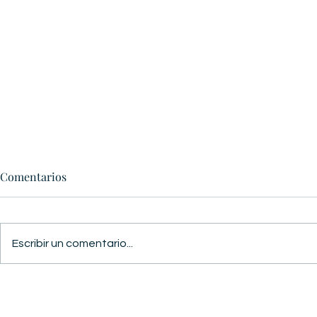
Comentarios
PAZ REAL
GUERRA Y PAZ
Escribir un comentario...