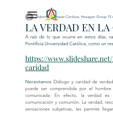
Roberto F. Salazar-Córdova, Hexagon Group
15 
Exclusive Content
ADNPL
IGRP LATAM2021
LA VERDAD EN LA
. URKU (Token)
5. CSPINC.TECH
6. H
A raíz de lo que ocurre en estos días, va
Pontificia Universidad Católica, como un r
https://www.slideshare.net/
caridad
Necesitamos 
Diálogo y caridad de verdad
puede ser comprendida por el hombre e
comunicada. En efecto, la verdad es «
comunicación y comunión. La verdad, resc
sensaciones subjetivas, les permite llega