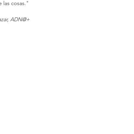
e las cosas."
lazar, ADN@+