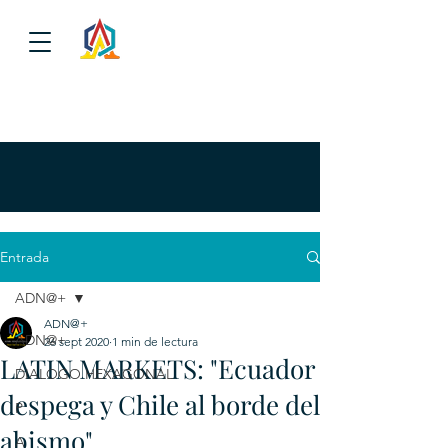
Entrada
ADN@+
ADN@+
ADN@+
26 sept 2020
1 min de lectura
LATIN MARKETS: "Ecuador
DIALOGO HEXAGONAL
despega y Chile al borde del
P
abismo".
A