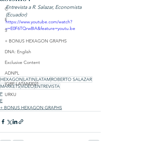
Entrevista a R. Salazar, Economista 
C
(Ecuador)
E
https://www.youtube.com/watch?
v=E0F6TQrw8IA&feature=youtu.be
S
+ BONUS HEXAGON GRAPHS
DNA: English
Exclusive Content
ADNPL
HEXAGON
LATIN
LATAM
ROBERTO SALAZAR
IGRP LATAM2021
MARKETS
VIDEO
ENTREVISTA
P
URKU
E
+ BONUS HEXAGON GRAPHS