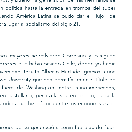
90s, y bueno, la generación de mis hermanos se 
n política hasta la entrada en tromba del super 
uando América Latina se pudo dar el "lujo" de 
ra jugar al socialismo del siglo 21.
os mayores se volvieron Correístas y lo siguen 
horrores que había pasado Chile, donde yo había 
ersidad Jesuita Alberto Hurtado, gracias a una 
 University que nos permitía tener el título de 
 fuera de Washington, entre latinoamericanos, 
en castellano, pero a la vez en griego, dada la 
tudios que hizo época entre los economistas de 
eno: de su generación. Lenin fue elegido "con 