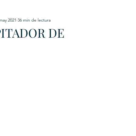
may 2021
36 min de lectura
URKU
PITADOR DE
EXAGON GROUP
7. APP
LAT-AM/UK-GL