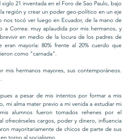
 siglo 21 inventada en el Foro de Sao Paulo, bajo 
la región y crear un poder geo-político en un eje 
mo nos tocó ver luego en Ecuador, de la mano de 
to a Correa: muy aplaudida por mis hermanos, y 
brevivir en medio de la locura de los padres de 
 eran mayoría: 80% frente al 20% cuerdo que 
sieron como "carnada".
or mis hermanos mayores, sus contemporáneos. 
. 
 pues a pesar de mis intentos por formar a mis 
, mi alma mater previo a mi venida a estudiar mi 
 mis alumnos fueron tomados rehenes por el 
al ofrecérseles cargos, poder y dinero, influencia 
aron mayoritariamente de chicos de parte de sus 
n torno al socialismo.