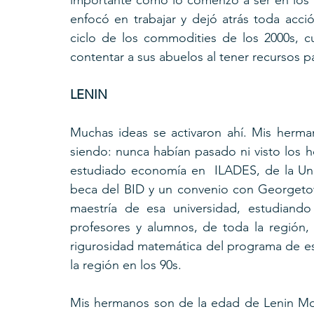
importante como lo comenzó a ser en los 
enfocó en trabajar y dejó atrás toda acció
ciclo de los commodities de los 2000s, c
contentar a sus abuelos al tener recursos pa
LENIN
Muchas ideas se activaron ahí. Mis herman
siendo: nunca habían pasado ni visto los 
estudiado economía en  ILADES, de la Univ
beca del BID y un convenio con Georgetown
maestría de esa universidad, estudiando
profesores y alumnos, de toda la región, 
rigurosidad matemática del programa de es
la región en los 90s. 
Mis hermanos son de la edad de Lenin Mor