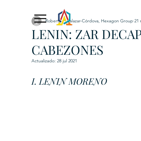
Roberto F. Salazar-Córdova, Hexagon Group
21 
Exclusive Content
ADNPL
IGRP LATAM2021
LENIN: ZAR DECA
. URKU (Token)
5. CSPINC.TECH
6. H
CABEZONES
Actualizado:
28 jul 2021
I. LENIN MORENO