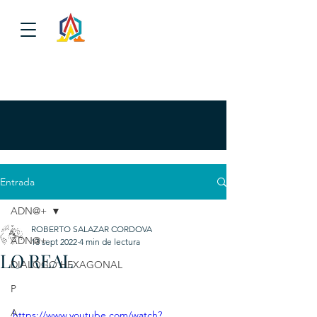
Entrada
ADN@+
ROBERTO SALAZAR CORDOVA
ADN@+
13 sept 2022
4 min de lectura
LO REAL
DIALOGO HEXAGONAL
P
A
https://www.youtube.com/watch?