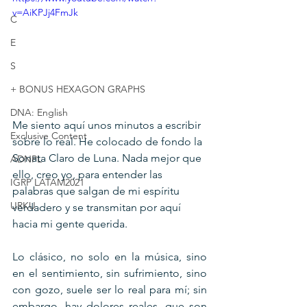
v=AiKPJj4FmJk
C
E
S
+ BONUS HEXAGON GRAPHS
DNA: English
Me siento aquí unos minutos a escribir 
Exclusive Content
sobre lo real. He colocado de fondo la 
Sonata Claro de Luna. Nada mejor que 
ADNPL
ello, creo yo, para entender las 
IGRP LATAM2021
palabras que salgan de mi espíritu 
URKU
verdadero y se transmitan por aquí 
hacia mi gente querida.
Lo clásico, no solo en la música, sino 
en el sentimiento, sin sufrimiento, sino 
con gozo, suele ser lo real para mí; sin 
embargo, hay dolores reales, que son 