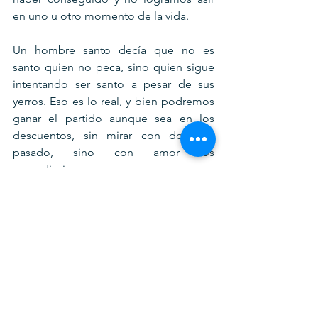
en uno u otro momento de la vida.
Un hombre santo decía que no es 
santo quien no peca, sino quien sigue 
intentando ser santo a pesar de sus 
yerros. Eso es lo real, y bien podremos 
ganar el partido aunque sea en los 
descuentos, sin mirar con dolor al 
pasado, sino con amor los 
aprendizajes.
Así será el futuro de Chile, con un 
apruebo de algo que quizá no haya 
que volver a intentar como una 
revolución, sino como una evolución. 
Así será el futuro de Ecuador, con una 
consulta que quizá nos ayude no a 
hacer una contra-revolución, sino un 