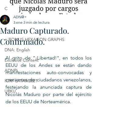
C
ADN@+
E
3 ene
3 min de lectura
Maduro Capturado.
S
Confirmado.
+ BONUS HEXAGON GRAPHS
DNA: English
Al grito de "¡Libertad!", en todos los 
Exclusive Content
EEUU de los Andes se están dando 
ADNPL
manifestaciones auto-convocadas y 
crecientes de ciudadanos venezolanos, 
IGRP LATAM2021
festejando la anunciada captura de 
URKU
Nicolás Maduro por parte del ejército 
de los EEUU de Norteamérica.