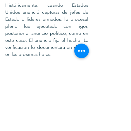
Históricamente, cuando Estados 
Unidos anunció capturas de jefes de 
Estado o líderes armados, lo procesal 
pleno fue ejecutado con rigor, 
posterior al anuncio político, como en 
este caso. El anuncio fija el hecho. La 
verificación lo documentará en detalle 
en las próximas horas.
Estaremos informando la evolución de 
los hechos para evaluar la transición 
que viene.
La conclusión por ahora: Existe un 
anuncio oficial del gobierno de 
Estados Unidos sobre la captura de 
Nicolás Maduro. Eso es un hecho. Lo 
que está en curso es la validación 