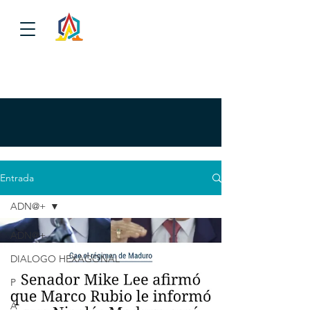
Entrada
ADN@+
ADN@+
DIALOGO HEXAGONAL
P
A