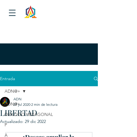
Entrada
ADN@+
ADN
ADN@+
27 jul 2020
2 min de lectura
LIBERTAD
DIALOGO HEXAGONAL
Actualizado:
29 dic 2022
P
A
¿Deseas ampliar la 