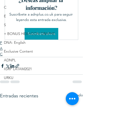
información?
C
Suscríbete a adnplus.co.uk para seguir 
E
leyendo esta entrada exclusiva.
S
+ BONUS HEXAGON GRAPHS
Suscríbete ahora
DNA: English
P
A
Exclusive Content
C
ADNPL
IGRP LATAM2021
URKU
Ver todo
Entradas recientes