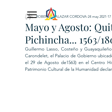
ROBERTO SALAZAR CORDOVA
24 may 2021
17
Exclusive Content
ADNPL
IGRP LATAM2021
Mayo y Agosto: Quit
. URKU (Token)
5. CSPINC.TECH
6. H
Pichincha... 1563/1
Guillermo Lasso, Costeño y Guayaquileño
Carondelet, el Palacio de Gobierno ubica
el 29 de Agosto de1563) en el Centro His
Patrimonio Cultural de la Humanidad decla