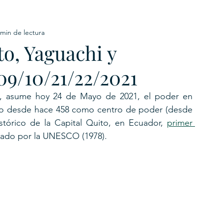
 min de lectura
URKU
o, Yaguachi y
EXAGON GROUP
7. APP
LAT-AM/UK-GL
809/10/21/22/2021
, asume hoy 24 de Mayo de 2021, el poder en 
do desde hace 458 como centro de poder (desde 
tórico de la Capital Quito, en Ecuador, 
primer 
rado por la UNESCO (1978).