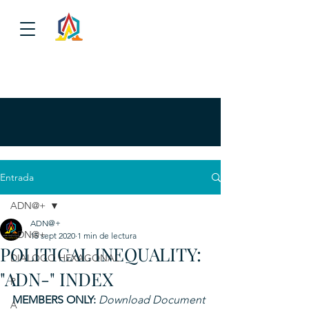
Entrada
ADN@+
ADN@+
ADN@+
15 sept 2020
1 min de lectura
POLITICAL INEQUALITY:
DIALOGO HEXAGONAL
"ADN-" INDEX
P
MEMBERS ONLY: 
Download Document 
A