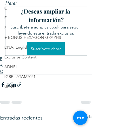
Here:
C
¿Deseas ampliar la 
E
información?
Suscríbete a adnplus.co.uk para seguir 
S
leyendo esta entrada exclusiva.
+ BONUS HEXAGON GRAPHS
DNA: English
Suscríbete ahora
Exclusive Content
P
A
ADNPL
C
IGRP LATAM2021
URKU
Ver todo
Entradas recientes