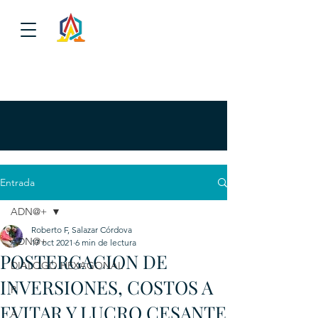
Entrada
ADN@+
Roberto F, Salazar Córdova
ADN@+
17 oct 2021
6 min de lectura
POSTERGACION DE
DIALOGO HEXAGONAL
INVERSIONES, COSTOS A
P
EVITAR Y LUCRO CESANTE
A