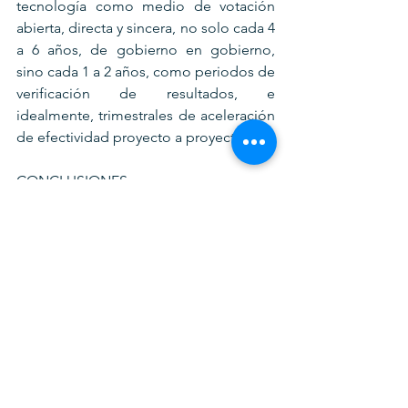
tecnología como medio de votación 
abierta, directa y sincera, no solo cada 4 
a 6 años, de gobierno en gobierno, 
sino cada 1 a 2 años, como periodos de 
verificación de resultados, e 
idealmente, trimestrales de aceleración 
de efectividad proyecto a proyecto.
CONCLUSIONES
1. Si el costo de las pérdidas por falta 
de eficacia, eficiencia y efectividad lleva 
a certificar proyectos en su forma de 
reducir costos, tiempos, y maximizar 
acuerdos e impactos, se tendrá 
mecanismos de crecimiento a largo 
plazo que generen impactos sobre el 
bienestar de modo de hacerlo 
sostenible desde una lógica micro, que 