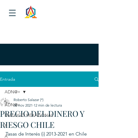
Entrada
ADN@+
Roberto Salazar (*)
ADN@+
30 nov 2021
12 min de lectura
PRECIO DEL DINERO Y
DIALOGO HEXAGONAL
RIESGO CHILE
P
Tasas de Interés (i) 2013-2021 en Chile
A