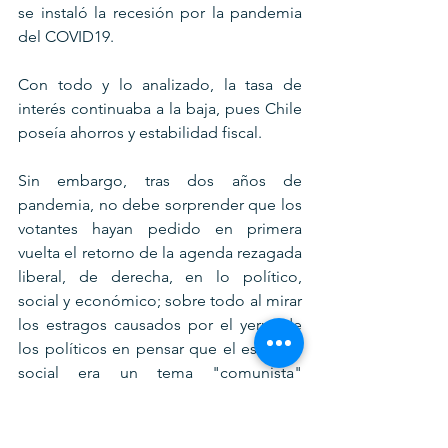
se instaló la recesión por la pandemia 
del COVID19.
Con todo y lo analizado, la tasa de 
interés continuaba a la baja, pues Chile 
poseía ahorros y estabilidad fiscal.
Sin embargo, tras dos años de 
pandemia, no debe sorprender que los 
votantes hayan pedido en primera 
vuelta el retorno de la agenda rezagada 
liberal, de derecha, en lo político, 
social y económico; sobre todo al mirar 
los estragos causados por el yerro de 
los políticos en pensar que el estallido 
social era un tema "comunista" 
(solamente). La democracia ha 
castigado a los políticos que han ido 
cediendo espacio a la izquierda, y a 