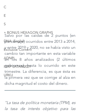
C
E
S
+ BONUS HEXAGON GRAPHS
Salvo por las caídas de 2 puntos (en 
DNA: English
porcentaje) ocurridos entre 2013 a 2014, 
y entre 2019 y 2020, no se había visto un 
Exclusive Content
cambio tan importante en esta variable 
ADNPL
en los 8 años analizados (2 últimos 
gobiernos), hasta lo ocurrido en este 
IGRP LATAM2021
trimestre. La diferencia, es que ésta es 
URKU
la primera vez que se corrige al alza en 
dicha magnitud el costo del dinero. 
"La tasa de política monetaria (TPM), es 
la tasa de interés objetivo para las 