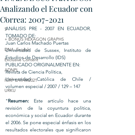
Analizando el Ecuador con
C
Correa: 2007-2021
E
ANÁLISIS PRE - 2007 EN ECUADOR, 
S
TOMADO DE:
+ BONUS HEXAGON GRAPHS
Juan Carlos Machado Puertas
DNA: English
Universidad de Sussex, Instituto de 
Estudios de Desarrollo (IDS)
Exclusive Content
PUBLICADO ORIGINALMENTE EN:
ADNPL
Revista de Ciencia Política,
Universidad Católica de Chile / 
IGRP LATAM2021
volumen especial / 2007 / 129 – 147 
URKU
"
Resumen: 
Este artículo hace una 
revisión de la coyuntura política, 
económica y social en Ecuador durante 
el 2006. Se pone especial énfasis en los 
resultados electorales que significaron 