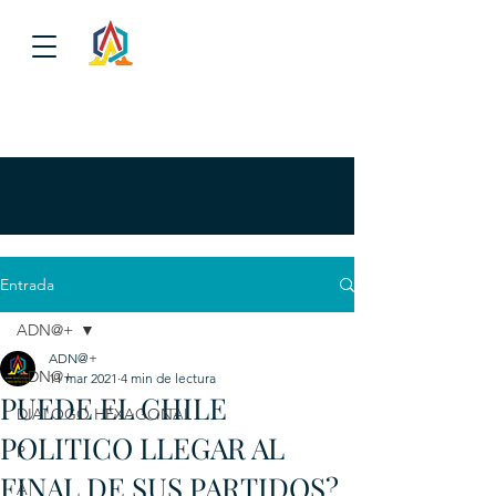
Entrada
ADN@+
ADN@+
ADN@+
11 mar 2021
4 min de lectura
PUEDE EL CHILE
DIALOGO HEXAGONAL
POLITICO LLEGAR AL
P
FINAL DE SUS PARTIDOS?
A