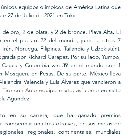
 únicos equipos olímpicos de América Latina que 
ste 27 de Julio de 2021 en Tokio.
de oro, 2 de plata, y 2 de bronce. Playa Alta, El 
n en el puesto 22 del mundo, junto a otros 7 
án, Noruega, Filipinas, Tailandia y Uzbekistán), 
ograda por Richard Carapaz. Por su lado, Yumbo, 
del Cauca y Colombia van 39 en el mundo con 1 
er Mosquera en Pesas. De su parte, México lleva 
ejandra Valencia y Luis Álvarez que vencieron a 
del Tiro con Arco equipo mixto, así como 
en salto 
ela Agúndez.
nto en su carrera, que ha ganado premios 
ara campeonar una tras otra vez, en sus metas de 
regionales, regionales, continentales, mundiales 