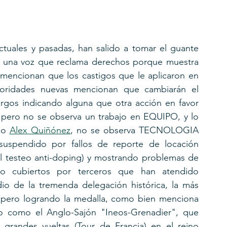
actuales y pasadas, han salido a tomar el guante 
 una voz que reclama derechos porque muestra 
 mencionan que los castigos que le aplicaron en 
toridades nuevas mencionan que cambiarán el 
argos indicando alguna que otra acción en favor 
ro no se observa un trabajo en EQUIPO, y lo 
mo 
Alex Quiñónez
, no se observa TECNOLOGIA 
uspendido por fallos de reporte de locación 
 el testeo anti-doping) y mostrando problemas de 
 cubiertos por terceros que han atendido 
o de la tremenda delegación histórica, la más 
 pero logrando la medalla, como bien menciona 
 como el Anglo-Sajón "Ineos-Grenadier", que 
 grandes vueltas (Tour de Francia) en el reino 