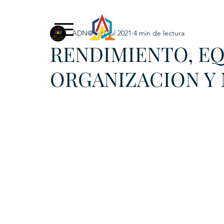
ADN@+
27 jul 2021
4 min de lectura
Exclusive Content
ADNPL
IGRP LATAM2021
RENDIMIENTO, EQ
. URKU (Token)
5. CSPINC.TECH
6. H
ORGANIZACION Y