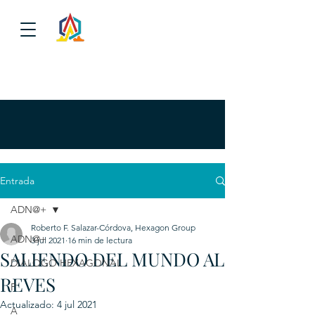
Entrada
ADN@+
Roberto F. Salazar-Córdova, Hexagon Group
ADN@+
3 jul 2021
16 min de lectura
SALIENDO DEL MUNDO AL
DIALOGO HEXAGONAL
REVES
P
Actualizado:
4 jul 2021
A