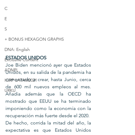
C
E
S
+ BONUS HEXAGON GRAPHS
DNA: English
ESTADOS UNIDOS
Exclusive Content
Joe Biden mencionó ayer que Estados 
ADNPL
Unidos, en su salida de la pandemia ha 
comenzado a crear, hasta Junio, cerca 
IGRP LATAM2021
de 600 mil nuevos empleos al mes. 
URKU
Añadía además que la OECD ha 
mostrado que EEUU se ha terminado 
imponiendo como la economía con la 
recuperación más fuerte desde el 2020.
De hecho, corrida la mitad del año, la 
expectativa es que Estados Unidos 