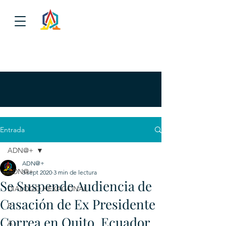
Entrada
ADN@+
ADN@+
ADN@+
3 sept 2020
3 min de lectura
Se Suspende Audiencia de
DIALOGO HEXAGONAL
Casación de Ex Presidente
P
Correa en Quito, Ecuador
A