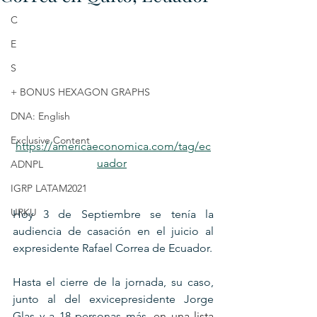
C
E
S
+ BONUS HEXAGON GRAPHS
DNA: English
Exclusive Content
https://americaeconomica.com/tag/ec
uador
ADNPL
IGRP LATAM2021
URKU
Hoy 3 de Septiembre se tenía la 
audiencia de casación en el juicio al 
expresidente Rafael Correa de Ecuador.
Hasta el cierre de la jornada, su caso, 
junto al del exvicepresidente Jorge 
Glas y a 18 personas más, 
en una lista 