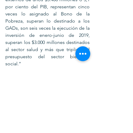
por ciento del PIB, representan cinco 
veces lo asignado al Bono de la 
Pobreza, superan lo destinado a los 
GADs, son seis veces la ejecución de la 
inversión de enero-junio de 2019, 
superan los $3.000 millones destinados 
al sector salud y más que triplican el 
presupuesto del sector bienestar 
social.”
Referencias 
https://4pelagatos.com/2019/07/18
/la-deuda-publica-es-una-pesada-
carga-para-todos/