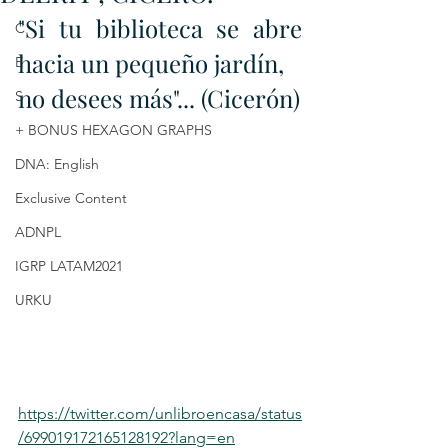
"Si tu biblioteca se abre 
C
hacia un pequeño jardín, 
E
no desees más"... (Cicerón)
S
+ BONUS HEXAGON GRAPHS
DNA: English
Exclusive Content
ADNPL
IGRP LATAM2021
URKU
https://twitter.com/unlibroencasa/status
/699019172165128192?lang=en