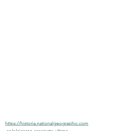
https://historia.nationalgeographic.com
.es/a/ciceron-asesinato-ultimo-