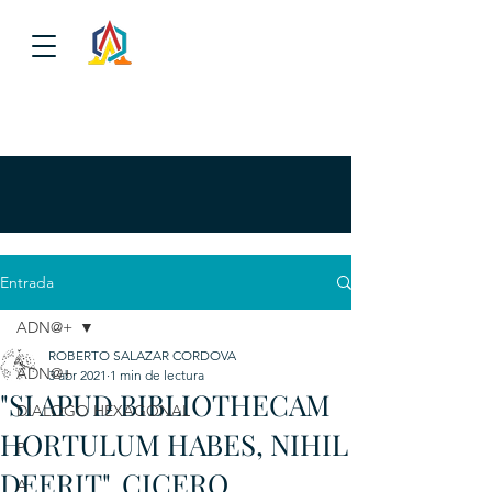
Entrada
ADN@+
ROBERTO SALAZAR CORDOVA
ADN@+
3 abr 2021
1 min de lectura
"SI APUD BIBLIOTHECAM
DIALOGO HEXAGONAL
HORTULUM HABES, NIHIL
P
DEERIT", CICERO.
A