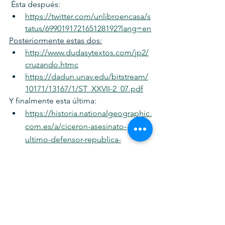
 Ésta después:
https://twitter.com/unlibroencasa/s
tatus/699019172165128192?lang=en
Posteriormente estas dos:
http://www.dudasytextos.com/jp2/
cruzando.htmc
https://dadun.unav.edu/bitstream/
10171/13167/1/ST_XXVII-2_07.pdf
Y finalmente esta última:
https://historia.nationalgeographic.
com.es/a/ciceron-asesinato-
ultimo-defensor-republica-
roma_12774
Lo comentamos con gusto en el 
espacio que deseen, aquí (ADN), o en 
la quebrada del ají (Redes). 
Abrazos y 
mucha paz!