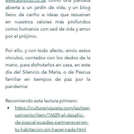
www.adnplus.co.uk
 como una pantalla 
abierta a un jardín de vida, y un blog 
lleno de cariño e ideas que resuenan 
en nuestros valores más profundos 
como humanos con sed de vida y amor 
por el prójimo. 
Por ello, y con todo afecto, envío estos 
vínculos, contados con los dedos de la 
mano, para disfrutarlos en casa, en este 
día del Silencio de María, o de Pascua 
familiar en tiempos de paz por la 
pandemia:
Recomiendo esta lectura primero:
https://culturainquieta.com/es/pen
samiento/item/16629-el-desafio-
de-pascal-puedes-permanecer-en-
tu-habitacion-sin-hacer-nada.html