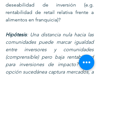
deseabilidad de inversión (e.g. 
rentabilidad de retail relativa frente a 
alimentos en franquicia)?
Hipótesis
: Una distancia nula hacia las 
comunidades puede marcar igualdad 
entre inversores y comunidades 
(comprensible) pero baja rentabilidad 
para inversiones de impacto? Si la 
opción sucedánea captura mercados, a 
futuro se puede analizar muy 
rápidamente, con solo un vistazo, los 
posibles retornos vs costos relativos de 
una relación de alcances entre un bien 
estandarizado consumido con 
regularidad en segmentos 
empresariales (inversores) 
internacionales y promotores 
(emprendedores) comunitarios afines a 