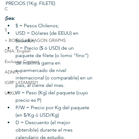
PRECIOS (1Kg: FILETE) 
C
Sea: 
E
$ = Pesos Chilenos; 
S
USD = Dólares (de EEUU) en 
+ BONUS HEXAGON GRAPHS
Ecuador;
P = Precio ($ ó USD) de un 
DNA: English
paquete de filete (o lomo "fino") 
Exclusive Content
de máxima gama en 
supermercado de nivel 
ADNPL
internacional (o comparable) en un 
IGRP LATAM2021
país, al cierre del mes.
W = Peso (Kg) del paquete (cuyo 
URKU
precio es P)
P/W = Precio por Kg del paquete 
(en $/Kg ó USD/Kg) 
D = Descuento (el mejor 
obtenible) durante el mes 
calendario de estudio.