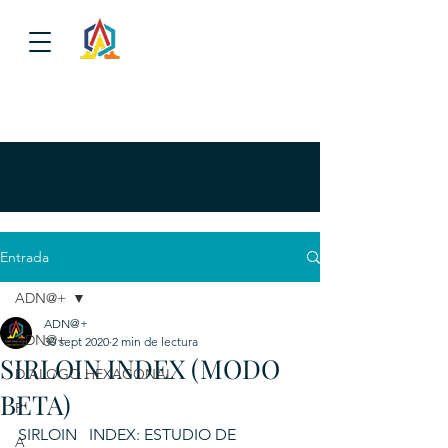
Entrada
ADN@+
ADN@+
ADN@+
30 sept 2020
2 min de lectura
SIRLOIN INDEX (MODO
DIALOGO HEXAGONAL
BETA)
P
SIRLOIN   INDEX: ESTUDIO DE 
A