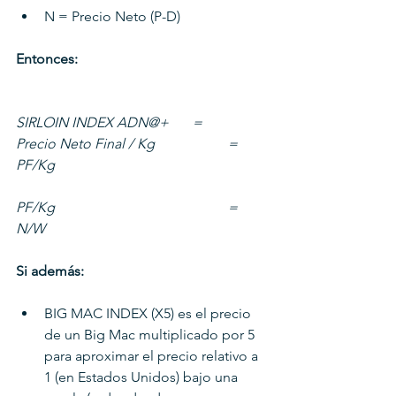
N = Precio Neto (P-D)
Entonces:
SIRLOIN INDEX ADN@+ 	= 	
Precio Neto Final / Kg 		= 	
PF/Kg 
PF/Kg					= 	
N/W
Si además: 
BIG MAC INDEX (X5) es el precio 
de un Big Mac multiplicado por 5 
para aproximar el precio relativo a 
1 (en Estados Unidos) bajo una 