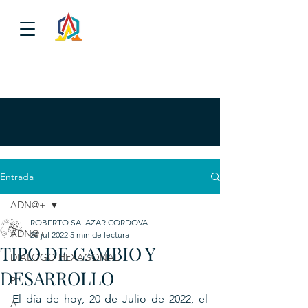
Entrada
ADN@+
ROBERTO SALAZAR CORDOVA
ADN@+
20 jul 2022
5 min de lectura
TIPO DE CAMBIO Y
DIALOGO HEXAGONAL
DESARROLLO
P
El día de hoy, 20 de Julio de 2022, el 
A