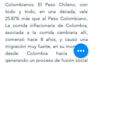
Colombianos. El Peso Chileno, con 
todo y todo, en una década, vale 
25.87% más que el Peso Colombiano. 
La corrida inflacionaria de Colombia, 
asociada a la corrida cambiaria allí, 
comenzó hace 8 años, y causó una 
migración muy fuerte, en su momento, 
desde Colombia hacia Chile, 
generando un proceso de fusión social 
que ha llevado a una sincronía 
económica, y ahora, un contagio 
político, hacia un país como Colombia 
en el cual nunca había ganado la 
Izquierda, históricamente.
La inflación es el peor impuesto social, 
pues está correlacionado casi 1 a 1 con 
la pobreza. Eso lo sabemos los 
economistas. Lo sabe Ecuador, que ha 