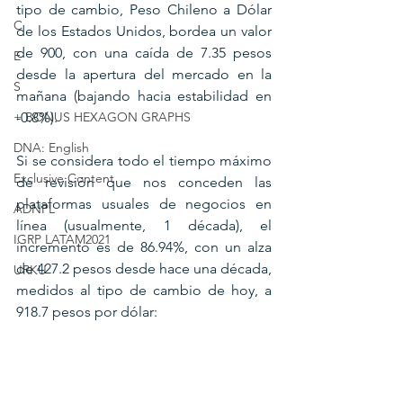
tipo de cambio, Peso Chileno a Dólar 
C
de los Estados Unidos, bordea un valor 
de 900, con una caída de 7.35 pesos 
E
desde la apertura del mercado en la 
S
mañana (bajando hacia estabilidad en 
+ BONUS HEXAGON GRAPHS
-0.8%).
DNA: English
Si se considera todo el tiempo máximo 
Exclusive Content
de revisión que nos conceden las 
plataformas usuales de negocios en 
ADNPL
línea (usualmente, 1 década), el 
IGRP LATAM2021
incremento es de 86.94%, con un alza 
de 427.2 pesos desde hace una década, 
URKU
medidos al tipo de cambio de hoy, a 
918.7 pesos por dólar: