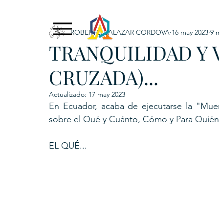
ROBERTO SALAZAR CORDOVA
16 may 2023
9 
Exclusive Content
ADNPL
IGRP LATAM2021
TRANQUILIDAD Y
. URKU (Token)
5. CSPINC.TECH
6. H
CRUZADA)...
Actualizado:
17 may 2023
En Ecuador, acaba de ejecutarse la "Mue
sobre el Qué y Cuánto, Cómo y Para Quién 
EL QUÉ...