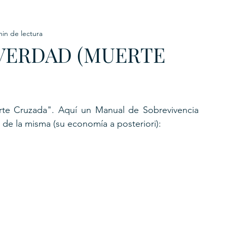
min de lectura
URKU
 VERDAD (MUERTE
EXAGON GROUP
7. APP
LAT-AM/UK-GL
rte Cruzada". Aquí un Manual de Sobrevivencia 
de la misma (su economía a posteriori):