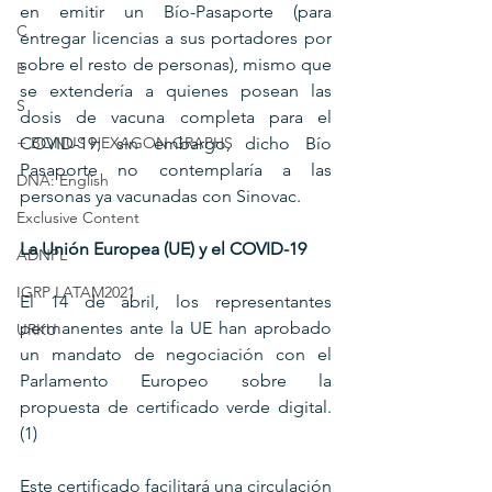
en emitir un Bío-Pasaporte (para 
C
entregar licencias a sus portadores por 
sobre el resto de personas), mismo que 
E
se extendería a quienes posean las 
S
dosis de vacuna completa para el 
+ BONUS HEXAGON GRAPHS
COVID-19; sin embargo, dicho Bío 
Pasaporte no contemplaría a las 
DNA: English
personas ya vacunadas con Sinovac.
Exclusive Content
La Unión Europea (UE) y el COVID-19
ADNPL
IGRP LATAM2021
El 14 de abril, los representantes 
permanentes ante la UE han aprobado 
URKU
un mandato de negociación con el 
Parlamento Europeo sobre la 
propuesta de certificado verde digital. 
(1)
Este certificado facilitará una circulación 