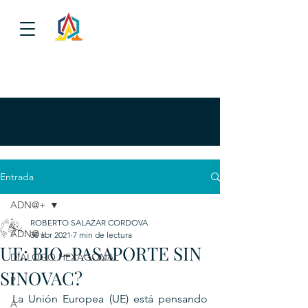
Entrada
ADN@+
ROBERTO SALAZAR CORDOVA
ADN@+
30 abr 2021
7 min de lectura
UE: BIO-PASAPORTE SIN
DIALOGO HEXAGONAL
SINOVAC?
P
La Unión Europea (UE) está pensando 
A