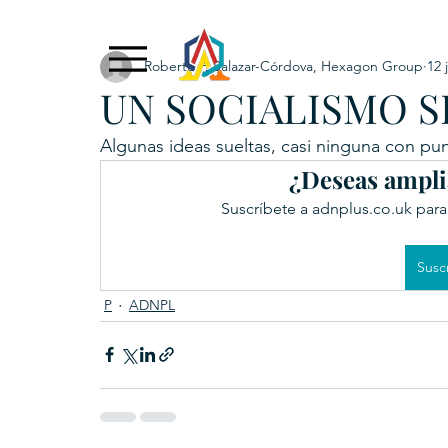
Roberto F. Salazar-Córdova, Hexagon Group
12 
Exclusive Content
ADNPL
IGRP LATAM2021
UN SOCIALISMO 
. URKU (Token)
5. CSPINC.TECH
6. H
Algunas ideas sueltas, casi ninguna con punt
¿Deseas ampli
Suscríbete a adnplus.co.uk para
Susc
P
ADNPL