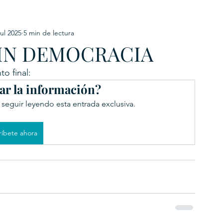
jul 2025
5 min de lectura
URKU
SIN DEMOCRACIA
EXAGON GROUP
7. APP
LAT-AM/UK-GL
o final:
ar la información?
 seguir leyendo esta entrada exclusiva.
ríbete ahora