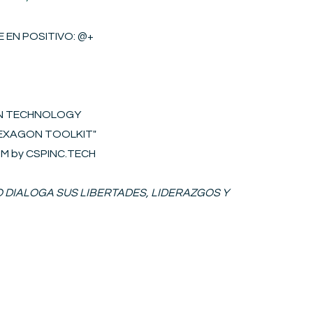
 EN POSITIVO​
: @+
ON TECHNOLOGY
"HEXAGON
T
OOLKIT
"
S2M by CSPINC.TECH
IO DIALOGA SUS LIBERTADES, LIDERAZGOS Y