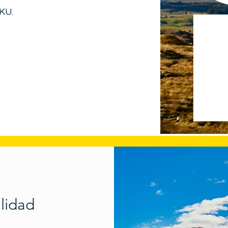
RKU.
alidad