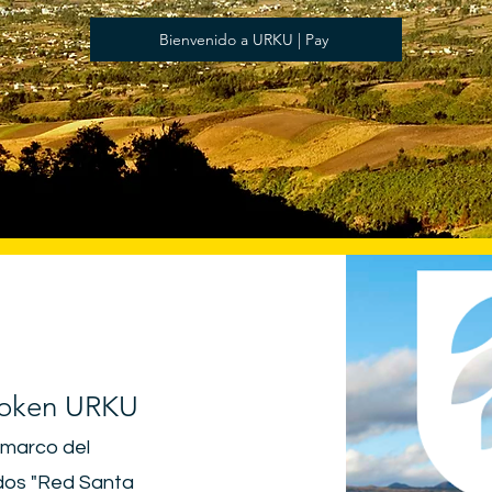
Bienvenido a URKU | Pay
Token URKU
l marco del
ndos "Red Santa