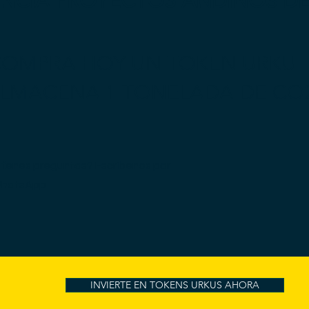
ANCIA PROYECTOS ANDINOS D
OMPRA HOY UN TOKEN URKU
ALMACENA 1 TONELADA DE CO
Tienes preguntas? Escríbenos por
hatsApp
INVIERTE EN TOKENS URKUS AHORA