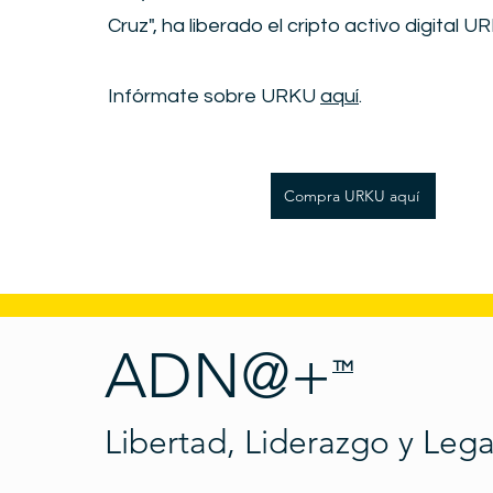
Cruz", ha liberado el cripto activo digital U
Infórmate sobre URKU
aquí
.
Compra URKU aquí
ADN@+
TM
Libertad, Liderazgo y Leg