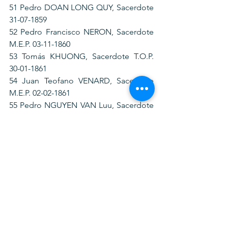
51 Pedro DOAN LONG QUY, Sacerdote 
31-07-1859
52 Pedro Francisco NERON, Sacerdote 
M.E.P. 03-11-1860
53 Tomás KHUONG, Sacerdote T.O.P. 
30-01-1861
54 Juan Teofano VENARD, Sacerdote 
M.E.P. 02-02-1861
55 Pedro NGUYEN VAN Luu, Sacerdote 
07-04-1861
56 José TUAN, Sacerdote O.P. 30-04-
1861
57 Juan DOAN TRINH HOAN, 
Sacerdote 26-05-1861
58 Pedro ALMATO RIBERA, Sacerdote 
O.P. 01-11-1861
59 Pablo TONG VIET BUONG, Laico 23-
10-1833
60 Andrés TRAN VAN THONG, Laico 28-