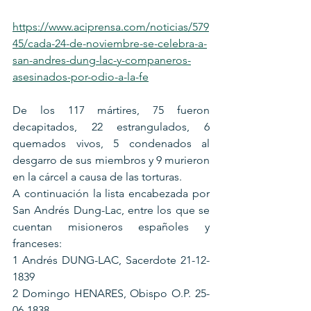
https://www.aciprensa.com/noticias/579
45/cada-24-de-noviembre-se-celebra-a-
san-andres-dung-lac-y-companeros-
asesinados-por-odio-a-la-fe
De los 117 mártires, 75 fueron 
decapitados, 22 estrangulados, 6 
quemados vivos, 5 condenados al 
desgarro de sus miembros y 9 murieron 
en la cárcel a causa de las torturas.
A continuación la lista encabezada por 
San Andrés Dung-Lac, entre los que se 
cuentan misioneros españoles y 
franceses:
1 Andrés DUNG-LAC, Sacerdote 21-12-
1839
2 Domingo HENARES, Obispo O.P. 25-
06-1838