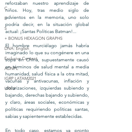
reforzaban nuestro aprendizaje de 
C
niños. Hoy, tras medio siglo de 
advientos en la memoria, uno solo 
E
podría decir, en la situación global 
S
actual: ¡Santas Políticas Batman!...
+ BONUS HEXAGON GRAPHS
El hombre murciélago jamás habría 
DNA: English
imaginado lo que su congénere en una 
Exclusive Content
sopa en China, supuestamente causó 
en términos de salud mental a media 
ADNPL
humanidad, salud física a la otra mitad, 
IGRP LATAM2021
vacunas y antivacunas, inflación y 
dolarizaciones, izquierdas subiendo y 
URKU
bajando, derechas bajando y subiendo, 
y claro, áreas sociales, económicas y 
políticas requiriendo políticas santas, 
sabias y sapientemente establecidas.
En todo caso, estamos ya pronto 