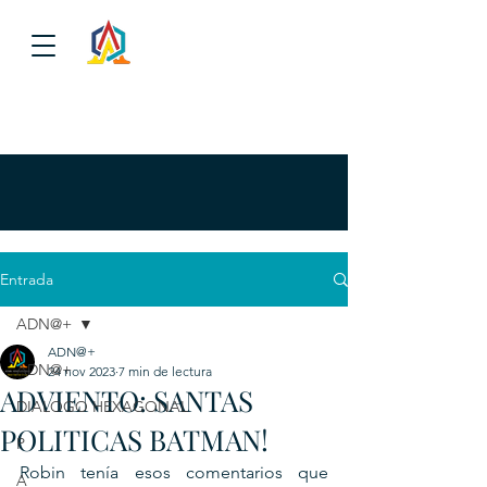
Entrada
ADN@+
ADN@+
ADN@+
24 nov 2023
7 min de lectura
ADVIENTO: SANTAS
DIALOGO HEXAGONAL
POLITICAS BATMAN!
P
Robin tenía esos comentarios que 
A