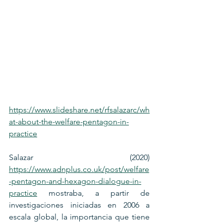
https://www.slideshare.net/rfsalazarc/wh
at-about-the-welfare-pentagon-in-
practice
Salazar (2020) 
https://www.adnplus.co.uk/post/welfare
-pentagon-and-hexagon-dialogue-in-
practice
 mostraba, a partir de 
investigaciones iniciadas en 2006 a 
escala global, la importancia que tiene 