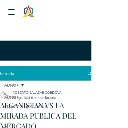
Entrada
ADN@+
ROBERTO SALAZAR CORDOVA
ADN@+
26 ago 2021
5 min de lectura
AFGANISTAN VS LA
DIALOGO HEXAGONAL
MIRADA PUBLICA DEL
P
MERCADO
A