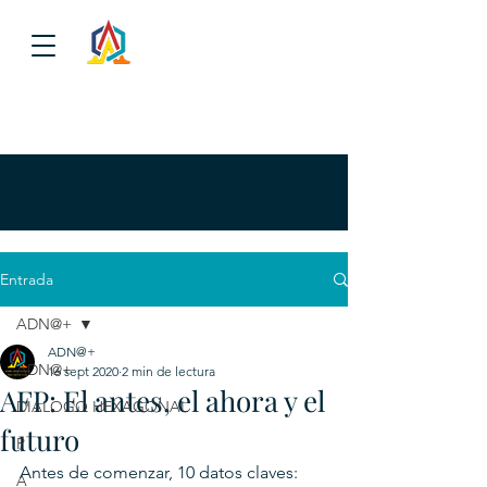
Entrada
ADN@+
ADN@+
ADN@+
16 sept 2020
2 min de lectura
AFP: El antes, el ahora y el
DIALOGO HEXAGONAL
futuro
P
Antes de comenzar, 10 datos claves:
A