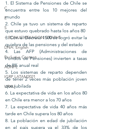
1. El Sistema de Pensiones de Chile se 
C
encuentra entre los 10 mejores del 
mundo
E
2. Chile ya tuvo un sistema de reparto 
S
que estuvo quebrado hasta los años 80
+ BONUS HEXAGON GRAPHS
3. Con el Decreto 1500 se logró evitar la 
quiebra de las pensiones y del estado
DNA: English
4. Las AFP (Administraciones de 
Exclusive Content
Fondos de Pensiones) invierten a tasas 
de 8% anual real
ADNPL
5. Los sistemas de reparto dependen 
IGRP LATAM2021
de tener 2 veces más población joven 
que jubilada
URKU
6. La expectativa de vida en los años 80 
en Chile era menor a los 70 años
7. La expectativa de vida 40 años más 
tarde en Chile supera los 80 años
8. La población en edad de jubilación 
en el país supera ya el 33% de los 