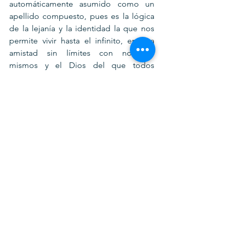
automáticamente asumido como un 
apellido compuesto, pues es la lógica 
de la lejanía y la identidad la que nos 
permite vivir hasta el infinito, en una 
amistad sin límites con nosotros 
mismos y el Dios del que todos 
venimos y hacia el cual todos vamos.
2. Podía haber (mejor) puesto una foto 
de mis padres para iniciar este artículo, 
pero quise mostrar una imagen de 
poder humano temporal y excluyente, 
que brinda por una causa de guerra y 
desunión impulsada por quienes 
fueron formados comunistas, para 
contrastarla con esta imagen final, que 
es mejor.
3. Con todo cariño al actual 