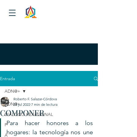
Entrada
ADN@+
Roberto F. Salazar-Córdova
ADN@+
23 jul 2022
7 min de lectura
COMPONER
DIALOGO HEXAGONAL
Para hacer honores a los 
P
hogares: la tecnología nos une 
A